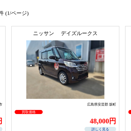
 (1/
ページ)
ニッサン デイズルークス
市
広島県安芸郡 坂町
買取価格
円
48,000円
詳しく見る